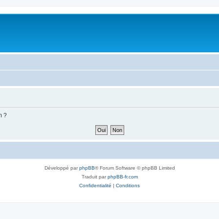
m ?
Développé par
phpBB
® Forum Software © phpBB Limited
Traduit par
phpBB-fr.com
Confidentialité
|
Conditions