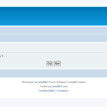
m ?
Développé par
phpBB
® Forum Software © phpBB Limited
Traduit par
phpBB-fr.com
Confidentialité
|
Conditions