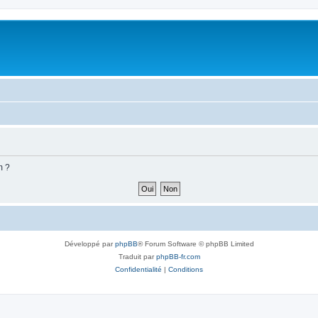
m ?
Développé par
phpBB
® Forum Software © phpBB Limited
Traduit par
phpBB-fr.com
Confidentialité
|
Conditions