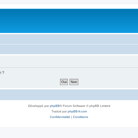
m ?
Développé par
phpBB
® Forum Software © phpBB Limited
Traduit par
phpBB-fr.com
Confidentialité
|
Conditions