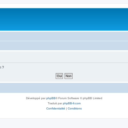
m ?
Développé par
phpBB
® Forum Software © phpBB Limited
Traduit par
phpBB-fr.com
Confidentialité
|
Conditions