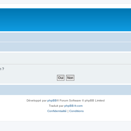
m ?
Développé par
phpBB
® Forum Software © phpBB Limited
Traduit par
phpBB-fr.com
Confidentialité
|
Conditions