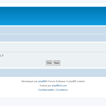
m ?
Développé par
phpBB
® Forum Software © phpBB Limited
Traduit par
phpBB-fr.com
Confidentialité
|
Conditions