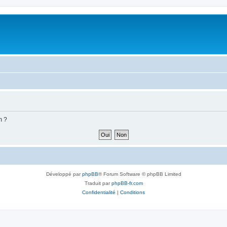
m ?
Développé par
phpBB
® Forum Software © phpBB Limited
Traduit par
phpBB-fr.com
Confidentialité
|
Conditions