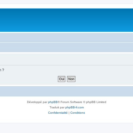
m ?
Développé par
phpBB
® Forum Software © phpBB Limited
Traduit par
phpBB-fr.com
Confidentialité
|
Conditions