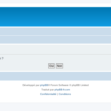
m ?
Développé par
phpBB
® Forum Software © phpBB Limited
Traduit par
phpBB-fr.com
Confidentialité
|
Conditions