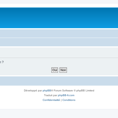
m ?
Développé par
phpBB
® Forum Software © phpBB Limited
Traduit par
phpBB-fr.com
Confidentialité
|
Conditions