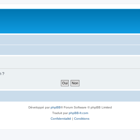
m ?
Développé par
phpBB
® Forum Software © phpBB Limited
Traduit par
phpBB-fr.com
Confidentialité
|
Conditions