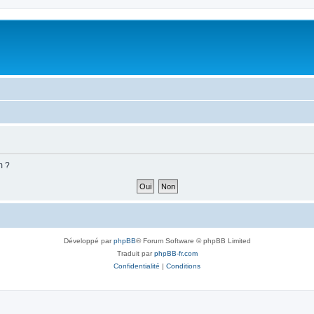
m ?
Développé par
phpBB
® Forum Software © phpBB Limited
Traduit par
phpBB-fr.com
Confidentialité
|
Conditions