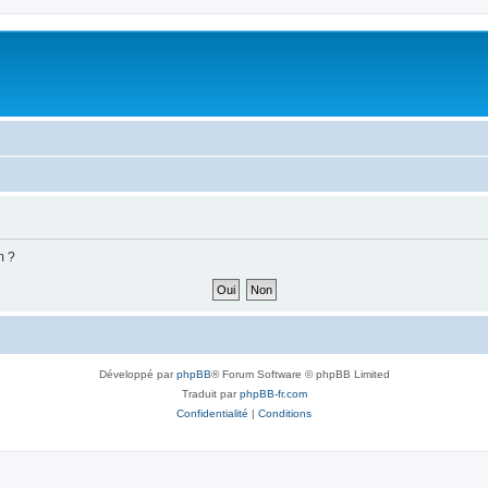
m ?
Développé par
phpBB
® Forum Software © phpBB Limited
Traduit par
phpBB-fr.com
Confidentialité
|
Conditions