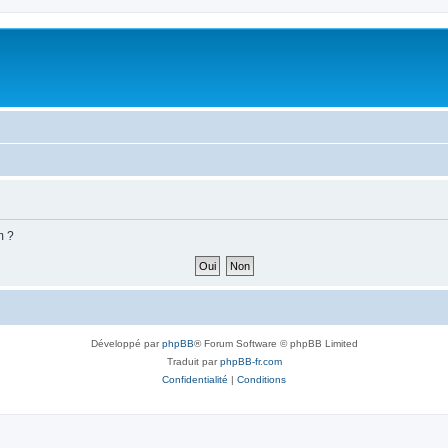
m ?
Développé par
phpBB
® Forum Software © phpBB Limited
Traduit par
phpBB-fr.com
Confidentialité
|
Conditions