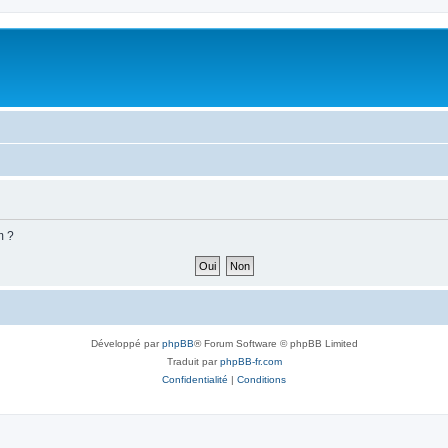
m ?
Développé par
phpBB
® Forum Software © phpBB Limited
Traduit par
phpBB-fr.com
Confidentialité
|
Conditions