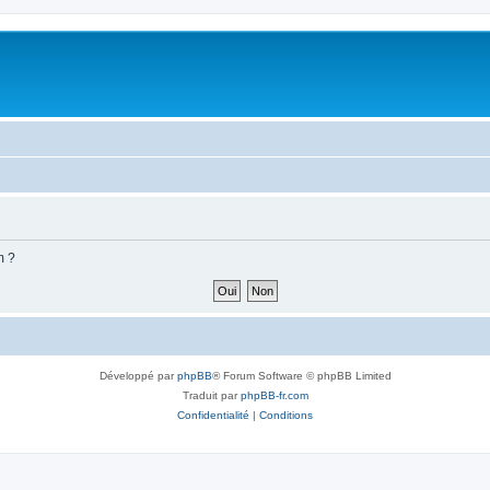
m ?
Développé par
phpBB
® Forum Software © phpBB Limited
Traduit par
phpBB-fr.com
Confidentialité
|
Conditions