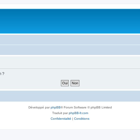
m ?
Développé par
phpBB
® Forum Software © phpBB Limited
Traduit par
phpBB-fr.com
Confidentialité
|
Conditions