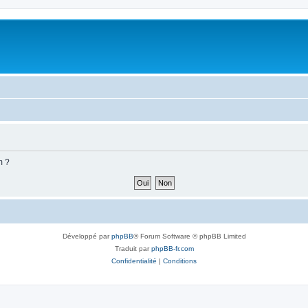
m ?
Développé par
phpBB
® Forum Software © phpBB Limited
Traduit par
phpBB-fr.com
Confidentialité
|
Conditions