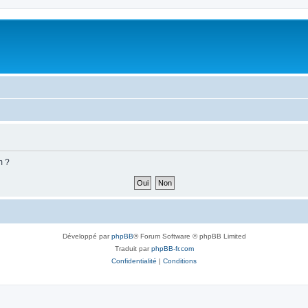
m ?
Développé par
phpBB
® Forum Software © phpBB Limited
Traduit par
phpBB-fr.com
Confidentialité
|
Conditions