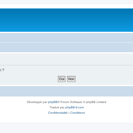
m ?
Développé par
phpBB
® Forum Software © phpBB Limited
Traduit par
phpBB-fr.com
Confidentialité
|
Conditions