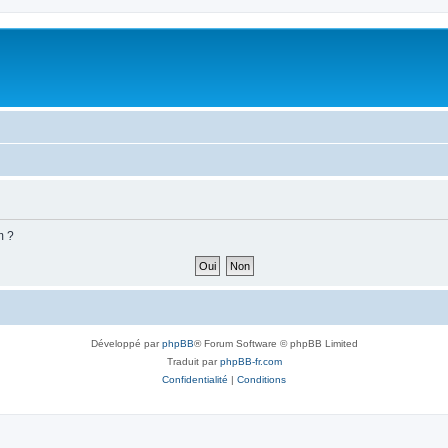
m ?
Développé par
phpBB
® Forum Software © phpBB Limited
Traduit par
phpBB-fr.com
Confidentialité
|
Conditions