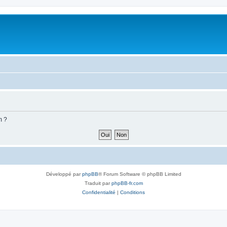
m ?
Développé par
phpBB
® Forum Software © phpBB Limited
Traduit par
phpBB-fr.com
Confidentialité
|
Conditions