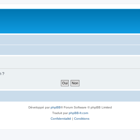
m ?
Développé par
phpBB
® Forum Software © phpBB Limited
Traduit par
phpBB-fr.com
Confidentialité
|
Conditions