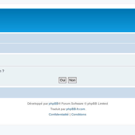
m ?
Développé par
phpBB
® Forum Software © phpBB Limited
Traduit par
phpBB-fr.com
Confidentialité
|
Conditions