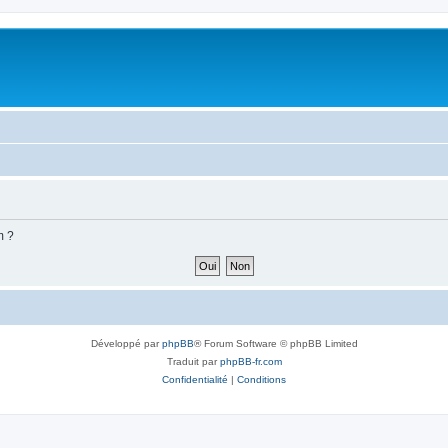
m ?
Développé par
phpBB
® Forum Software © phpBB Limited
Traduit par
phpBB-fr.com
Confidentialité
|
Conditions