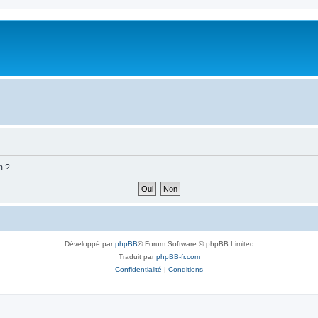
m ?
Développé par
phpBB
® Forum Software © phpBB Limited
Traduit par
phpBB-fr.com
Confidentialité
|
Conditions