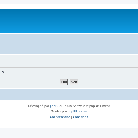
m ?
Développé par
phpBB
® Forum Software © phpBB Limited
Traduit par
phpBB-fr.com
Confidentialité
|
Conditions