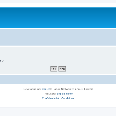
m ?
Développé par
phpBB
® Forum Software © phpBB Limited
Traduit par
phpBB-fr.com
Confidentialité
|
Conditions