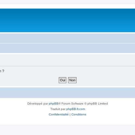
m ?
Développé par
phpBB
® Forum Software © phpBB Limited
Traduit par
phpBB-fr.com
Confidentialité
|
Conditions