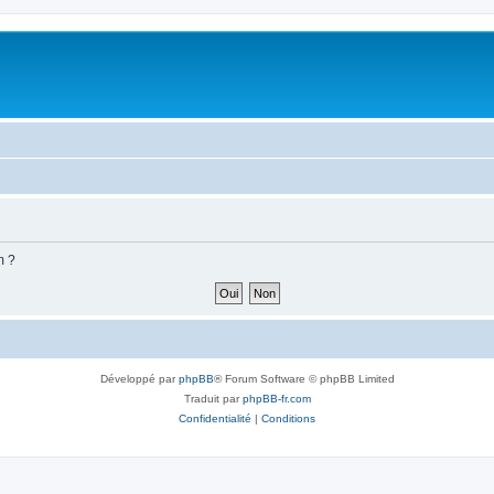
m ?
Développé par
phpBB
® Forum Software © phpBB Limited
Traduit par
phpBB-fr.com
Confidentialité
|
Conditions