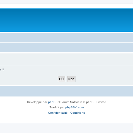
m ?
Développé par
phpBB
® Forum Software © phpBB Limited
Traduit par
phpBB-fr.com
Confidentialité
|
Conditions