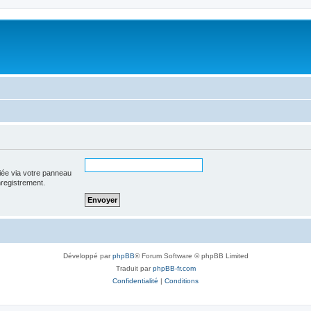
iée via votre panneau
enregistrement.
Développé par
phpBB
® Forum Software © phpBB Limited
Traduit par
phpBB-fr.com
Confidentialité
|
Conditions