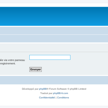
iée via votre panneau
enregistrement.
Développé par
phpBB
® Forum Software © phpBB Limited
Traduit par
phpBB-fr.com
Confidentialité
|
Conditions