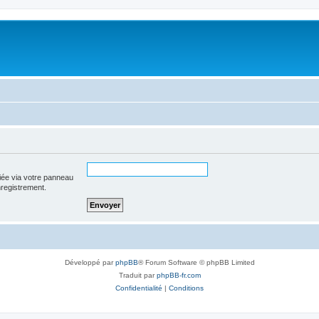
iée via votre panneau
enregistrement.
Développé par
phpBB
® Forum Software © phpBB Limited
Traduit par
phpBB-fr.com
Confidentialité
|
Conditions