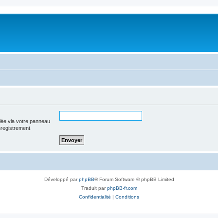
iée via votre panneau
enregistrement.
Développé par
phpBB
® Forum Software © phpBB Limited
Traduit par
phpBB-fr.com
Confidentialité
|
Conditions