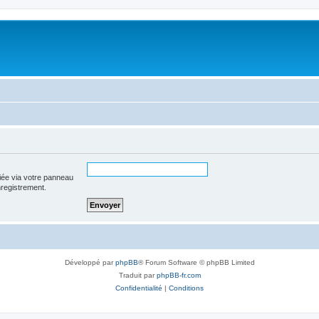
iée via votre panneau
enregistrement.
Développé par
phpBB
® Forum Software © phpBB Limited
Traduit par
phpBB-fr.com
Confidentialité
|
Conditions