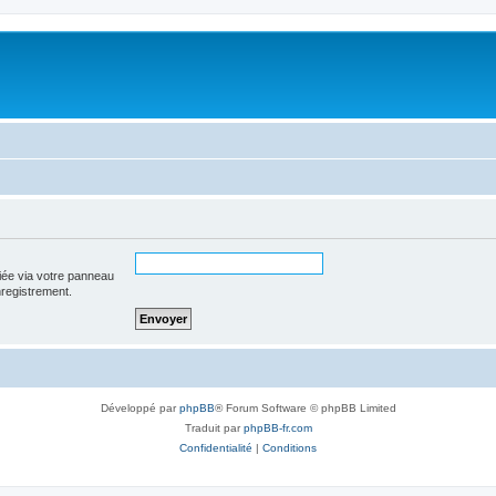
iée via votre panneau
enregistrement.
Développé par
phpBB
® Forum Software © phpBB Limited
Traduit par
phpBB-fr.com
Confidentialité
|
Conditions