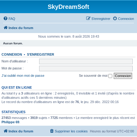
SkyDreamSoft
FAQ
S’enregistrer
Connexion
Index du forum
Nous sommes le sam. 8 août 2026 19:43
Aucun forum.
CONNEXION
•
S’ENREGISTRER
Nom d’utilisateur :
Mot de passe :
J’ai oublié mon mot de passe
Se souvenir de moi
QUI EST EN LIGNE
Au total il y a
3
utilisateurs en ligne : 2 enregistrés, 0 invisible et 1 invité (d’après le nombre
d’utilisateurs actifs ces 5 dernières minutes)
Le record du nombre d’utilisateurs en ligne est de
76
, le jeu. 29 déc. 2022 00:16
STATISTIQUES
27453
messages •
3919
sujets •
7725
membres • Le membre enregistré le plus récent est
Philippe 69
.
Index du forum
Supprimer les cookies
Heures au format
UTC+02:00