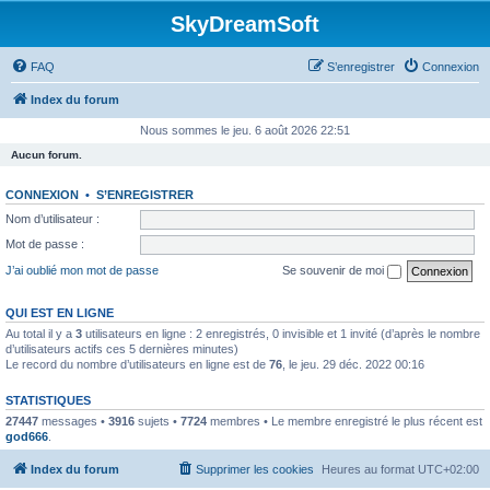
SkyDreamSoft
FAQ
S’enregistrer
Connexion
Index du forum
Nous sommes le jeu. 6 août 2026 22:51
Aucun forum.
CONNEXION
•
S’ENREGISTRER
Nom d’utilisateur :
Mot de passe :
J’ai oublié mon mot de passe
Se souvenir de moi
QUI EST EN LIGNE
Au total il y a
3
utilisateurs en ligne : 2 enregistrés, 0 invisible et 1 invité (d’après le nombre
d’utilisateurs actifs ces 5 dernières minutes)
Le record du nombre d’utilisateurs en ligne est de
76
, le jeu. 29 déc. 2022 00:16
STATISTIQUES
27447
messages •
3916
sujets •
7724
membres • Le membre enregistré le plus récent est
god666
.
Index du forum
Supprimer les cookies
Heures au format
UTC+02:00