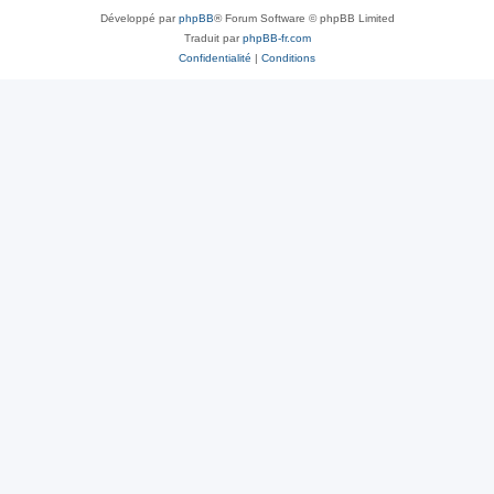
Développé par
phpBB
® Forum Software © phpBB Limited
Traduit par
phpBB-fr.com
Confidentialité
|
Conditions