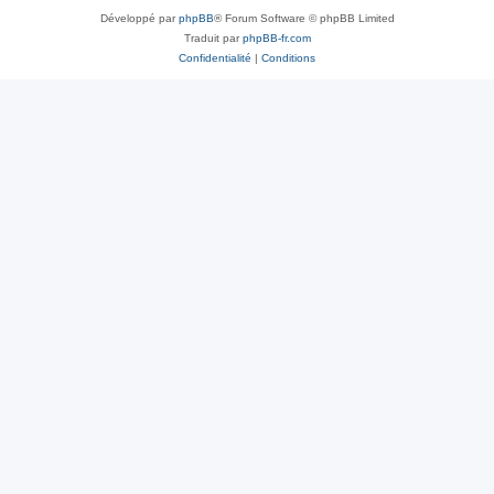
Développé par
phpBB
® Forum Software © phpBB Limited
Traduit par
phpBB-fr.com
Confidentialité
|
Conditions