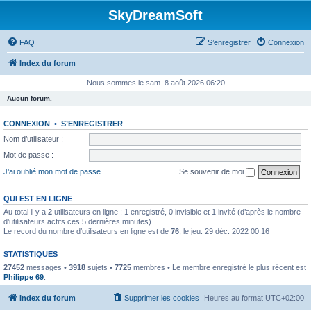
SkyDreamSoft
FAQ
S’enregistrer
Connexion
Index du forum
Nous sommes le sam. 8 août 2026 06:20
Aucun forum.
CONNEXION
•
S’ENREGISTRER
Nom d’utilisateur :
Mot de passe :
J’ai oublié mon mot de passe
Se souvenir de moi
QUI EST EN LIGNE
Au total il y a
2
utilisateurs en ligne : 1 enregistré, 0 invisible et 1 invité (d’après le nombre
d’utilisateurs actifs ces 5 dernières minutes)
Le record du nombre d’utilisateurs en ligne est de
76
, le jeu. 29 déc. 2022 00:16
STATISTIQUES
27452
messages •
3918
sujets •
7725
membres • Le membre enregistré le plus récent est
Philippe 69
.
Index du forum
Supprimer les cookies
Heures au format
UTC+02:00