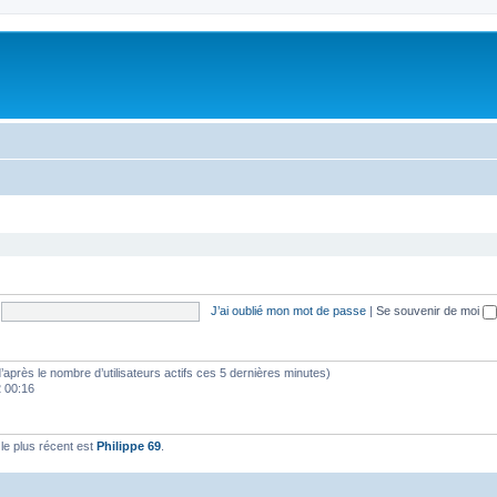
J’ai oublié mon mot de passe
|
Se souvenir de moi
 (d’après le nombre d’utilisateurs actifs ces 5 dernières minutes)
2 00:16
e plus récent est
Philippe 69
.