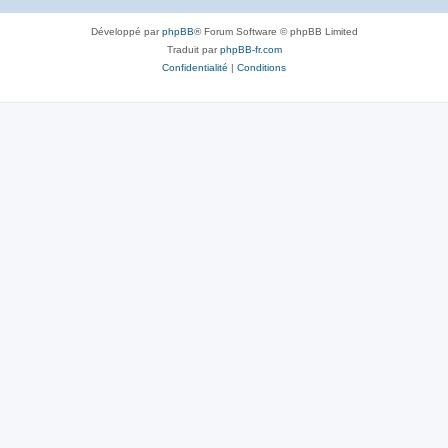
Développé par
phpBB
® Forum Software © phpBB Limited
Traduit par
phpBB-fr.com
Confidentialité
|
Conditions