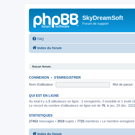
SkyDreamSoft
Forum de support
FAQ
Index du forum
Aucun forum.
CONNEXION
•
S’ENREGISTRER
Nom d’utilisateur :
Mot de passe :
QUI EST EN LIGNE
Au total il y a
3
utilisateurs en ligne : 2 enregistrés, 0 invisible et 1 invité
Le record du nombre d’utilisateurs en ligne est de
76
, le jeu. 29 déc. 202
STATISTIQUES
27452
messages •
3918
sujets •
7725
membres • Le membre enregistré l
Index du forum