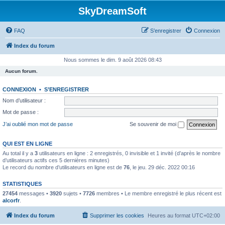
SkyDreamSoft
FAQ
S’enregistrer
Connexion
Index du forum
Nous sommes le dim. 9 août 2026 08:43
Aucun forum.
CONNEXION
•
S’ENREGISTRER
Nom d’utilisateur :
Mot de passe :
J’ai oublié mon mot de passe
Se souvenir de moi
QUI EST EN LIGNE
Au total il y a
3
utilisateurs en ligne : 2 enregistrés, 0 invisible et 1 invité (d’après le nombre
d’utilisateurs actifs ces 5 dernières minutes)
Le record du nombre d’utilisateurs en ligne est de
76
, le jeu. 29 déc. 2022 00:16
STATISTIQUES
27454
messages •
3920
sujets •
7726
membres • Le membre enregistré le plus récent est
alcorfr
.
Index du forum
Supprimer les cookies
Heures au format
UTC+02:00