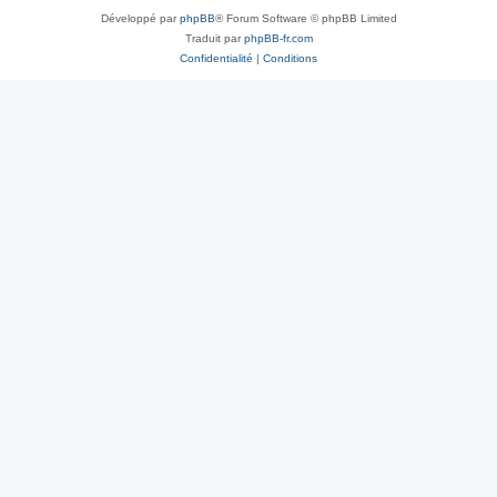
Développé par
phpBB
® Forum Software © phpBB Limited
Traduit par
phpBB-fr.com
Confidentialité
|
Conditions