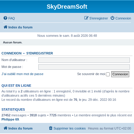
SkyDreamSoft
FAQ
S’enregistrer
Connexion
Index du forum
Nous sommes le sam. 8 août 2026 06:48
Aucun forum.
CONNEXION
•
S’ENREGISTRER
Nom d’utilisateur :
Mot de passe :
J’ai oublié mon mot de passe
Se souvenir de moi
QUI EST EN LIGNE
Au total il y a
2
utilisateurs en ligne : 1 enregistré, 0 invisible et 1 invité (d’après le nombre
d’utilisateurs actifs ces 5 dernières minutes)
Le record du nombre d’utilisateurs en ligne est de
76
, le jeu. 29 déc. 2022 00:16
STATISTIQUES
27452
messages •
3918
sujets •
7725
membres • Le membre enregistré le plus récent est
Philippe 69
.
Index du forum
Supprimer les cookies
Heures au format
UTC+02:00