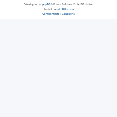
Développé par
phpBB
® Forum Software © phpBB Limited
Traduit par
phpBB-fr.com
Confidentialité
|
Conditions