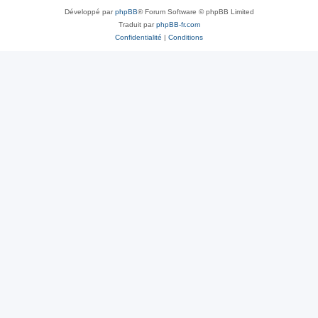
Développé par
phpBB
® Forum Software © phpBB Limited
Traduit par
phpBB-fr.com
Confidentialité
|
Conditions