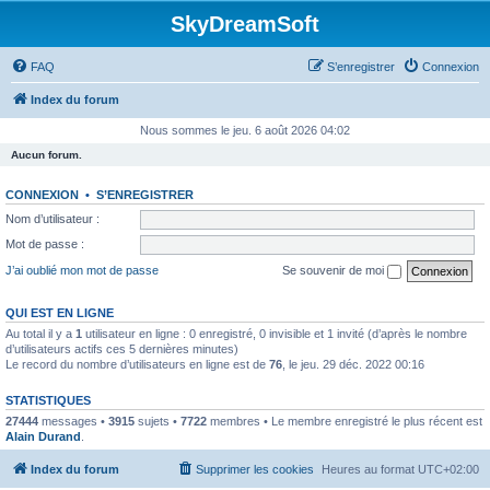
SkyDreamSoft
FAQ
S’enregistrer
Connexion
Index du forum
Nous sommes le jeu. 6 août 2026 04:02
Aucun forum.
CONNEXION
•
S’ENREGISTRER
Nom d’utilisateur :
Mot de passe :
J’ai oublié mon mot de passe
Se souvenir de moi
QUI EST EN LIGNE
Au total il y a
1
utilisateur en ligne : 0 enregistré, 0 invisible et 1 invité (d’après le nombre
d’utilisateurs actifs ces 5 dernières minutes)
Le record du nombre d’utilisateurs en ligne est de
76
, le jeu. 29 déc. 2022 00:16
STATISTIQUES
27444
messages •
3915
sujets •
7722
membres • Le membre enregistré le plus récent est
Alain Durand
.
Index du forum
Supprimer les cookies
Heures au format
UTC+02:00