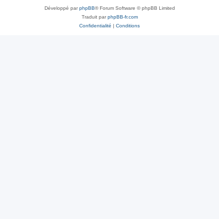
Développé par
phpBB
® Forum Software © phpBB Limited
Traduit par
phpBB-fr.com
Confidentialité
|
Conditions