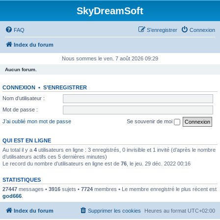
SkyDreamSoft
FAQ
S’enregistrer
Connexion
Index du forum
Nous sommes le ven. 7 août 2026 09:29
Aucun forum.
CONNEXION
•
S’ENREGISTRER
Nom d’utilisateur :
Mot de passe :
J’ai oublié mon mot de passe
Se souvenir de moi
QUI EST EN LIGNE
Au total il y a
4
utilisateurs en ligne : 3 enregistrés, 0 invisible et 1 invité (d’après le nombre
d’utilisateurs actifs ces 5 dernières minutes)
Le record du nombre d’utilisateurs en ligne est de
76
, le jeu. 29 déc. 2022 00:16
STATISTIQUES
27447
messages •
3916
sujets •
7724
membres • Le membre enregistré le plus récent est
god666
.
Index du forum
Supprimer les cookies
Heures au format
UTC+02:00