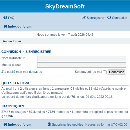
SkyDreamSoft
FAQ
S’enregistrer
Connexion
Index du forum
Nous sommes le ven. 7 août 2026 04:48
Aucun forum.
CONNEXION
•
S’ENREGISTRER
Nom d’utilisateur :
Mot de passe :
J’ai oublié mon mot de passe
Se souvenir de moi
QUI EST EN LIGNE
Au total il y a
2
utilisateurs en ligne : 1 enregistré, 0 invisible et 1 invité (d’après le nombre
d’utilisateurs actifs ces 5 dernières minutes)
Le record du nombre d’utilisateurs en ligne est de
76
, le jeu. 29 déc. 2022 00:16
STATISTIQUES
27447
messages •
3916
sujets •
7724
membres • Le membre enregistré le plus récent est
god666
.
Index du forum
Supprimer les cookies
Heures au format
UTC+02:00