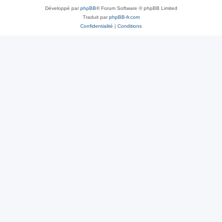
Développé par
phpBB
® Forum Software © phpBB Limited
Traduit par
phpBB-fr.com
Confidentialité
|
Conditions