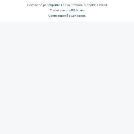
Développé par
phpBB
® Forum Software © phpBB Limited
Traduit par
phpBB-fr.com
Confidentialité
|
Conditions