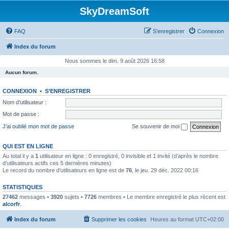
SkyDreamSoft
FAQ
S’enregistrer
Connexion
Index du forum
Nous sommes le dim. 9 août 2026 16:58
Aucun forum.
CONNEXION
•
S’ENREGISTRER
Nom d’utilisateur :
Mot de passe :
J’ai oublié mon mot de passe
Se souvenir de moi
QUI EST EN LIGNE
Au total il y a
1
utilisateur en ligne : 0 enregistré, 0 invisible et 1 invité (d’après le nombre
d’utilisateurs actifs ces 5 dernières minutes)
Le record du nombre d’utilisateurs en ligne est de
76
, le jeu. 29 déc. 2022 00:16
STATISTIQUES
27462
messages •
3920
sujets •
7726
membres • Le membre enregistré le plus récent est
alcorfr
.
Index du forum
Supprimer les cookies
Heures au format
UTC+02:00