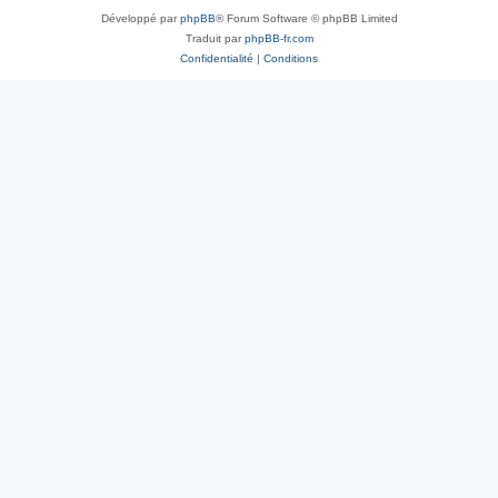
Développé par
phpBB
® Forum Software © phpBB Limited
Traduit par
phpBB-fr.com
Confidentialité
|
Conditions