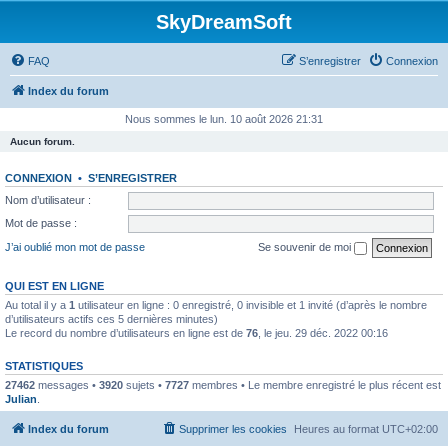
SkyDreamSoft
FAQ
S’enregistrer
Connexion
Index du forum
Nous sommes le lun. 10 août 2026 21:31
Aucun forum.
CONNEXION
•
S’ENREGISTRER
Nom d’utilisateur :
Mot de passe :
J’ai oublié mon mot de passe
Se souvenir de moi
QUI EST EN LIGNE
Au total il y a
1
utilisateur en ligne : 0 enregistré, 0 invisible et 1 invité (d’après le nombre
d’utilisateurs actifs ces 5 dernières minutes)
Le record du nombre d’utilisateurs en ligne est de
76
, le jeu. 29 déc. 2022 00:16
STATISTIQUES
27462
messages •
3920
sujets •
7727
membres • Le membre enregistré le plus récent est
Julian
.
Index du forum
Supprimer les cookies
Heures au format
UTC+02:00