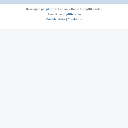
Développé par
phpBB
® Forum Software © phpBB Limited
Traduit par
phpBB-fr.com
Confidentialité
|
Conditions