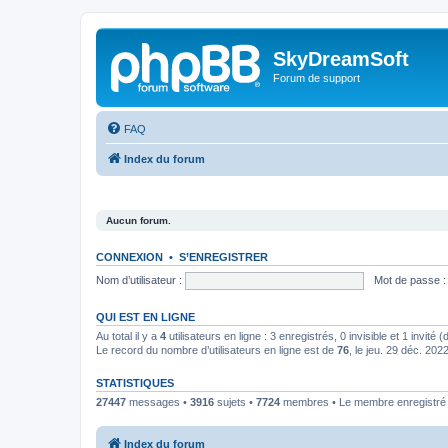
SkyDreamSoft
Forum de support
FAQ
Index du forum
Aucun forum.
CONNEXION
•
S’ENREGISTRER
Nom d’utilisateur :
Mot de passe :
QUI EST EN LIGNE
Au total il y a
4
utilisateurs en ligne : 3 enregistrés, 0 invisible et 1 invité
Le record du nombre d’utilisateurs en ligne est de
76
, le jeu. 29 déc. 202
STATISTIQUES
27447
messages •
3916
sujets •
7724
membres • Le membre enregistré l
Index du forum