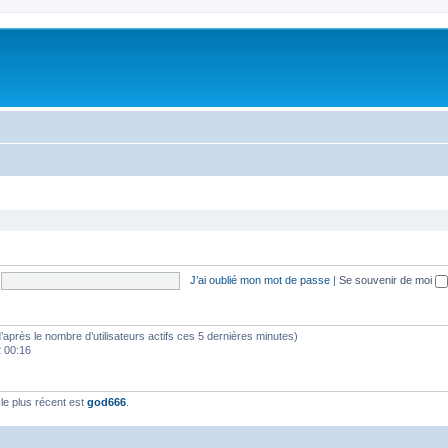
J’ai oublié mon mot de passe
|
Se souvenir de moi
 (d’après le nombre d’utilisateurs actifs ces 5 dernières minutes)
2 00:16
e plus récent est
god666
.